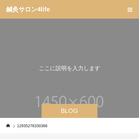
鍼灸サロン4life
こ
こ
に
説
明
を
入
力
し
ま
す
。
BLOG
12935276330366