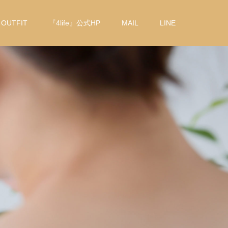
OUTFIT
『4life』公式HP
MAIL
LINE