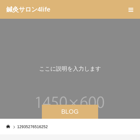
鍼灸サロン4life
こ
こ
に
説
明
を
入
力
し
ま
す
。
BLOG
12935276516252