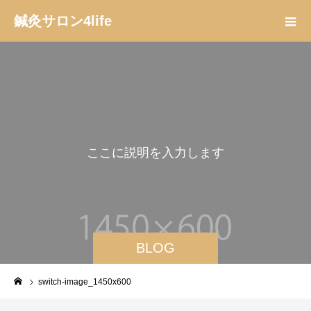
鍼灸サロン4life
こ
こ
に
説
明
を
入
力
し
ま
す
。
BLOG
switch-image_1450x600